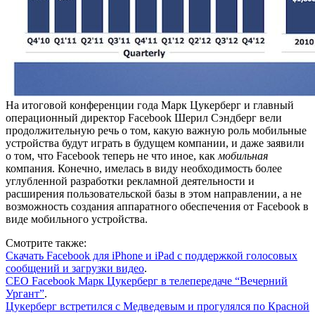
На итоговой конференции года Марк Цукерберг и главный
операционный директор Facebook Шерил Сэндберг вели
продолжительную речь о том, какую важную роль мобильные
устройства будут играть в будущем компании, и даже заявили
о том, что Facebook теперь не что иное, как
мобильная
компания. Конечно, имелась в виду необходимость более
углубленной разработки рекламной деятельности и
расширения пользовательской базы в этом направлении, а не
возможность создания аппаратного обеспечения от Facebook в
виде мобильного устройства.
Смотрите также:
Скачать Facebook для iPhone и iPad с поддержкой голосовых
сообщений и загрузки видео
.
CEO Facebook Марк Цукерберг в телепередаче “Вечерний
Ургант”
.
Цукерберг встретился с Медведевым и прогулялся по Красной