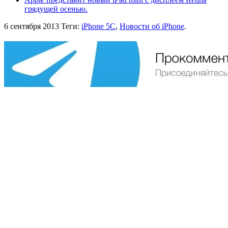
грядущей осенью.
6 сентября 2013
Теги:
iPhone 5C
,
Новости об iPhone
.