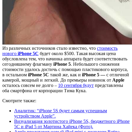
Из различных источников стало известно, что
стоимость
нового
iPhone 5C
будет около $500. Такая высокая цена
обусловлена тем, что начинка аппарата будет соответствовать
сегодняшнему флагману
iPhone 5
. Небольшого снижения
стоимости удалось достичь с помощью пластикового корпуса,
в остальном
iPhone 5C
такой же, как и
iPhone 5 —
с отличной
камерой, мощный и легкий. До премьеры новинок от
Apple
осталось совсем не долго –
10 сентября будут
представлены
оба смартфона от корпорации Тима Кука.
Смотрите также:
Аналитик: “iPhone 5S будет самым успешным
устройством Apple”.
Визуализация золотистого iPhone 5S, бюджетного iPhone
5C и iPad 5 от Мартина Хайека (Фото).
Apple представит новый iPad mini с дисплеем Retina