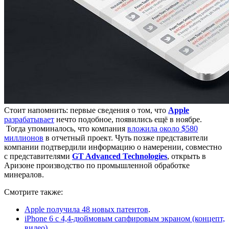
Стоит напомнить: первые сведения о том, что
Apple
разрабатывает
нечто подобное, появились ещё в ноябре.
Тогда упоминалось, что компания
вложила около $580
миллионов
в отчетный проект. Чуть позже представители
компании подтвердили информацию о намерении, совместно
с представителями
GT Advanced Technologies
, открыть в
Аризоне производство по промышленной обработке
минералов.
Смотрите также:
Apple получила 48 новых патентов
.
iPhone 6 с 4,4-дюймовым сапфировым экраном (концепт,
видео)
.