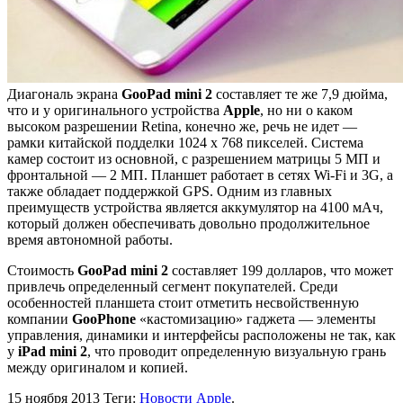
Диагональ экрана
GooPad mini 2
составляет те же 7,9 дюйма,
что и у оригинального устройства
Apple
, но ни о каком
высоком разрешении Retina, конечно же, речь не идет —
рамки китайской подделки 1024 х 768 пикселей. Система
камер состоит из основной, с разрешением матрицы 5 МП и
фронтальной — 2 МП. Планшет работает в сетях Wi-Fi и 3G, а
также обладает поддержкой GPS. Одним из главных
преимуществ устройства является аккумулятор на 4100 мАч,
который должен обеспечивать довольно продолжительное
время автономной работы.
Стоимость
GooPad mini 2
составляет 199 долларов, что может
привлечь определенный сегмент покупателей. Среди
особенностей планшета стоит отметить несвойственную
компании
GooPhone
«кастомизацию» гаджета — элементы
управления, динамики и интерфейсы расположены не так, как
у
iPad mini 2
, что проводит определенную визуальную грань
между оригиналом и копией.
15 ноября 2013
Теги:
Новости Apple
.