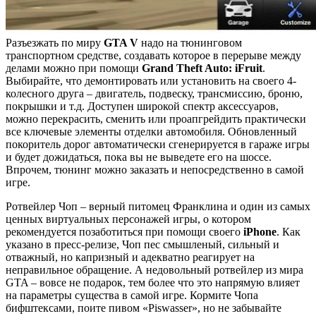
Разъезжать по миру
GTA V
надо на тюнинговом
транспортном средстве, создавать которое в перерыве между
делами можно при помощи
Grand Theft Auto: iFruit
.
Выбирайте, что демонтировать или установить на своего 4-
колесного друга – двигатель, подвеску, трансмиссию, броню,
покрышки и т.д. Доступен широкой спектр аксессуаров,
можно перекрасить, сменить или проапгрейдить практически
все ключевые элементы отделки автомобиля. Обновленный
покоритель дорог автоматически сгенерируется в гараже игры
и будет дожидаться, пока вы не выведете его на шоссе.
Впрочем, тюнинг можно заказать и непосредственно в самой
игре.
Ротвейлер Чоп – верный питомец Франклина и один из самых
ценных виртуальных персонажей игры, о котором
рекомендуется позаботиться при помощи своего
iPhone
. Как
указано в пресс-релизе, Чоп пес смышленый, сильный и
отважный, но капризный и адекватно реагирует на
неправильное обращение. А недовольный ротвейлер из мира
GTA – вовсе не подарок, тем более что это напрямую влияет
на параметры существа в самой игре. Кормите Чопа
бифштексами, поите пивом «Piswasser», но не забывайте