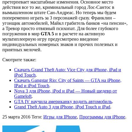
претерпевает масштабные изменения. Основное место
действия все то же, криминальный город Лос-Сантос в
вымышленном штате Сан-Андреас. Но теперь мы будем
попеременно играть за 3 персонажей сразу. Франклин –
угонщик автомобилей, Майкл грабитель банков «на пенсии»,
а Тревор просто отвязный психопат. Для более глубокого
погружения в мир
GTA 5
и в расчете на активную
мультиплеерную игру предусмотрено введение
индивидуальных номерных знаков и прочих полезных и
приятных мелочей.
Смотрите также:
Скачать Grand Theft Auto: Vice City для iPhone, iPad и
iPod Touch
.
Скачать Gangstar Rio: City of Saints — GTA на iPhone,
IPad и iPod Touch
.
Nova 3 для iPhone, iPod и iPad — Новый шедевр от
Gameloft
.
GTA IV научила американку водить автомобиль
.
Grand Theft Auto 3 для iPhone, iPod Touch и iPad
.
25 марта 2016
Теги:
Игры для IPhone
,
Программы для iPhone
.