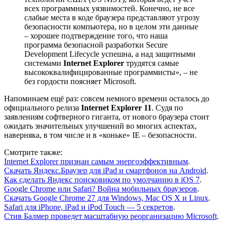
всех программных уязвимостей. Конечно, не все
слабые места в коде браузера представляют угрозу
безопасности компьютера, но в целом эти данные
– хорошее подтверждение того, что наша
программа безопасной разработки Secure
Development Lifecycle успешна, а над защитными
системами
Internet Explorer
трудятся самые
высококвалифицированные программисты», – не
без гордости поясняет Microsoft.
Напоминаем ещё раз: совсем немного времени осталось до
официального релиза
Internet Explorer 11
. Судя по
заявлениям софтверного гиганта, от нового браузера стоит
ожидать значительных улучшений во многих аспектах,
наверняка, в том числе и в «коньке» IE – безопасности.
Смотрите также:
Internet Explorer признан самым энергоэффективным
.
Скачать Яндекс.Браузер для iPad и смартфонов на Android
.
Как сделать Яндекс поисковиком по умолчанию в iOS 7
.
Google Chrome или Safari? Война мобильных браузеров
.
Скачать Google Chrome 27 для Windows, Mac OS X и Linux
.
Safari для iPhone, iPad и iPod Touch — 5 секретов
.
Стив Балмер проведет масштабную реорганизацию Microsoft
.