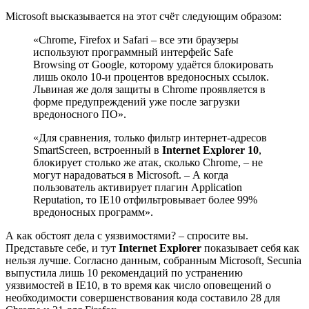
Microsoft высказывается на этот счёт следующим образом:
«Chrome, Firefox и Safari – все эти браузеры
используют программный интерфейс Safe
Browsing от Google, которому удаётся блокировать
лишь около 10-и процентов вредоносных ссылок.
Львиная же доля защиты в Chrome проявляется в
форме предупреждений уже после загрузки
вредоносного ПО».
«Для сравнения, только фильтр интернет-адресов
SmartScreen, встроенный в
Internet Explorer 10
,
блокирует столько же атак, сколько Chrome, – не
могут нарадоваться в Microsoft. – А когда
пользователь активирует плагин Application
Reputation, то IE10 отфильтровывает более 99%
вредоносных программ».
А как обстоят дела с уязвимостями? – спросите вы.
Представьте себе, и тут
Internet Explorer
показывает себя как
нельзя лучше. Согласно данным, собранным Microsoft, Secunia
выпустила лишь 10 рекомендаций по устранению
уязвимостей в IE10, в то время как число оповещений о
необходимости совершенствования кода составило 28 для