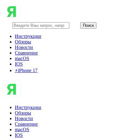
Инструкции
Обзоры
Новости
Сравнение
macOS
IOS
⚡️iPhone 17
Инструкции
Обзоры
Новости
Сравнение
macOS
IOS