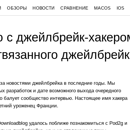
И
ОБЗОРЫ
НОВОСТИ
СРАВНЕНИЕ
MACOS
IOS
 с джейлбрейк-хакеро
твязанного джейлбрейка
т за новостями джейлбрейка в последние годы. Мы
вых разработок и дате возможного выхода очередного
то балует сообщество интервью. Настоящее имя хакера
летний уроженец Франции.
ownloadblog удалось поближе познакомиться с Pod2g и