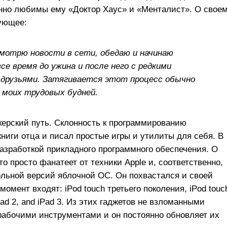
енно любимы ему «Доктор Хаус» и «Менталист». О свое
ующее:
смотрю новости в сети, обедаю и начинаю
е время до ужина и после него с редкими
 друзьями. Затягивается этот процесс обычно
% моих трудовых будней.
акерский путь. Склонность к программированию
книги отца и писал простые игры и утилиты для себя. В
азработкой прикладного программного обеспечения. О
то просто фанатеет от техники Apple и, соответственно,
ольной версий яблочной ОС. Он похвастался и своей
омент входят: iPod touch третьего поколения, iPod touc
Pad 2, and iPad 3. Из этих гаджетов не взломанными
 рабочими инструментами и он постоянно обновляет их