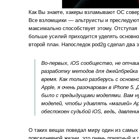
Как Вы знаете, хакеры взламывают ОС совер
Все взломщики — альтруисты и преследуют
максимально способствует этому. Отступая 
больше усилий приходится уделять основно
второй план. Напоследок pod2g сделал два 
Во-первых, iOS сообщество, не отчаи
разработку методов для джейлбрейка 
время. Как только разберусь с основн
Apple, я очень разочарован в iPhone 5.
было с предыдущими моделями. Вам н
моделей, чтобы удивлять «магией» Ap
обеспокоен судьбой iOS, ведь, давлен
О таких вещах поведал миру один из самых 
повседневной жизни, это очень приятный и 