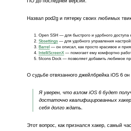
ПО до последней версии.
Назвал pod2g и пятерку своих любимых твик
Open SSH — для быстрого и удобного доступа 
Sbsettings
— для удобного управления настрой
Barrel
— он описал, как просто красивое и при
IntelliScreenX
— помогает ему комфортно работ
5Icons Dock — позволяет добавить любимое при
О судьбе отвязанного джейлбрейка iOS 6 он
Я уверен, что взлом iOS 6 будет пол
достаточно квалифицированных хакер
себя долго ждать.
Этот вопрос, как признался хакер, самый ч