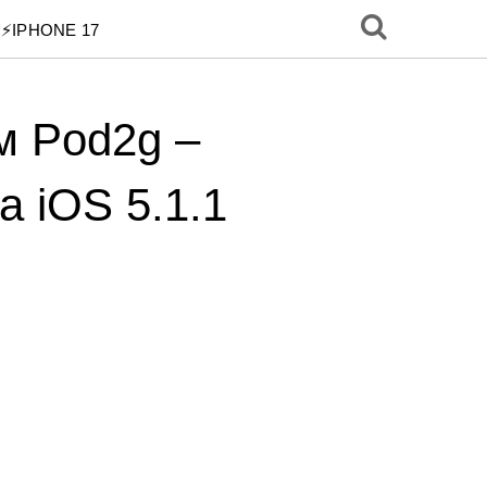
⚡️IPHONE 17
м Pod2g –
 iOS 5.1.1