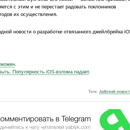
яется с этим и не перестает радовать поклонников
тодов их осуществления.
одной новости о разработке отвязанного джейлбрейка iO
озможен
.
быть. Популярность iOS-взлома падает
.
Теги:
Jailbreak-новос