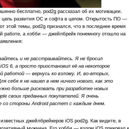
шенно бесплатно, pod2g рассказал об их мотивации.
 цель развития ОС и софта в целом. Открытость ПО —
от этой темы, pod2g признался, что в последнее время
й работе, а хобби — джейлбрейк понемногу отошло на
заявления:
вайтесь и не расстраивайтесь. Я не бросил
iOS 6, а просто приостановил её на некоторое
ой работой — вернусь ко взлому. И, во-вторых,
 Для себя я не нашел в нем ничего нового, как это
ужно больше рисковать при разработке новых
ple своих преданных покупателей. Я очень
ие со стороны Android растет с каждым днем.
известных джейлбрейкеров iOS pod2g. Как видите, в
позитивный мужчина. Его хобби — взлом iOS приковал к