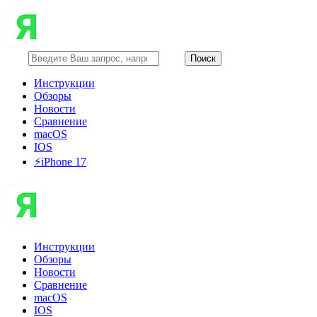
Инструкции
Обзоры
Новости
Сравнение
macOS
IOS
⚡️iPhone 17
Инструкции
Обзоры
Новости
Сравнение
macOS
IOS