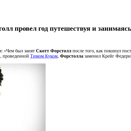
толл провел год путешествуя и занимаяс
: «Чем был занят
Скотт Форстолл
после того, как покинул пос
и, проведенной
Тимом Куком
,
Форстолла
заменил Крейг Федери