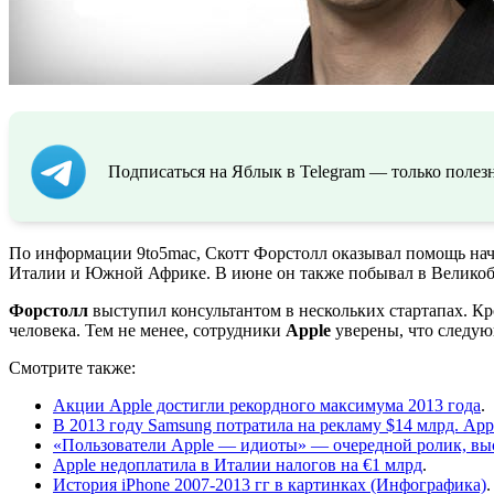
Подписаться на Яблык в Telegram — только полезн
По информации 9to5mac, Скотт Форстолл оказывал помощь нач
Италии и Южной Африке. В июне он также побывал в Великобр
Форстолл
выступил консультантом в нескольких стартапах. Кро
человека. Тем не менее, сотрудники
Apple
уверены, что следую
Смотрите также:
Акции Apple достигли рекордного максимума 2013 года
.
В 2013 году Samsung потратила на рекламу $14 млрд. Appl
«Пользователи Apple — идиоты» — очередной ролик, в
Apple недоплатила в Италии налогов на €1 млрд
.
История iPhone 2007-2013 гг в картинках (Инфографика)
.