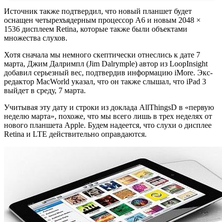
Источник также подтвердил, что новый планшет будет
оснащен четырехъядерным процессор A6 и новым 2048 ×
1536 дисплеем Retina, которые также были объектами
множества слухов.
Хотя сначала мы немного скептически отнеслись к дате 7
марта, Джим Далримпл (Jim Dalrymple) автор из LoopInsight
добавил серьезный вес, подтвердив информацию iMore. Экс-
редактор MacWorld указал, что он также слышал, что iPad 3
выйдет в среду, 7 марта.
Учитывая эту дату и строки из доклада AllThingsD в «первую
неделю марта», похоже, что мы всего лишь в трех неделях от
нового планшета Apple. Будем надеется, что слухи о дисплее
Retina и LTE действительно оправдаются.