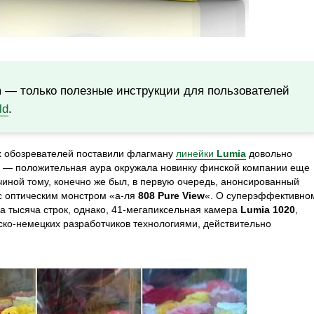
m — только полезные инструкции для пользователей
ld
.
ых обозревателей поставили флагману
линейки
Lumia
довольно
ть — положительная аура окружала новинку финской компании еще
чиной тому, конечно же был, в первую очередь, анонсированный
с оптическим монстром «а-ля
808 Pure View
«. О суперэффективно
а тысяча строк, однако, 41-мегапиксельная камера
Lumia 1020
,
ко-немецких разработчиков технологиями, действительно