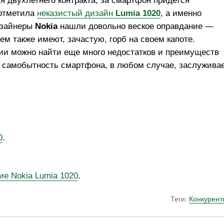
 двухлетнего контракта, за смартфон придется
 отметила
неказистый дизайн
Lumia 1020
, а именно
дизайнеры
Nokia
нашли довольно веское оправдание —
 также имеют, зачастую, горб на своем капоте.
ии можно найти еще много недостатков и преимуществ
 и самобытность смартфона, в любом случае, заслужива
0
.
ие Nokia Lumia 1020
.
Теги:
Конкурент