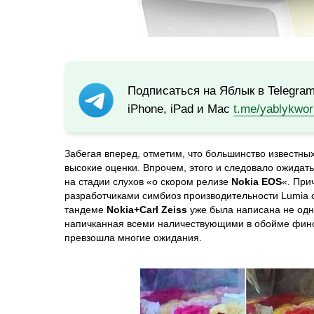
Подписаться на Яблык в Telegra
iPhone, iPad и Mac
t.me/yablykwor
Забегая вперед, отметим, что большинство известн
высокие оценки. Впрочем, этого и следовало ожида
на стадии слухов «о скором релизе
Nokia EOS
«. При
разработчиками симбиоз производительности Lumia 
тандеме
Nokia+Carl Zeiss
уже была написана не одн
напичканная всеми наличествующими в обойме финс
превзошла многие ожидания.