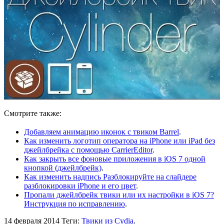
Смотрите также:
Добавляем анимацию иконок с твиком Barrel
.
Как изменить логотип оператора на iPhone или iPad без
джейлбрейка с помощью CarrierEditor
.
Как закрыть все фоновые приложения в iOS 7 одной
кнопкой (джейлбрейк)
.
Как изменить надпись Разблокируйте на слайдере
разблокировки iPhone и его цвет
.
Пропали джейлбрейк твики или их настройки в iOS 7?
Инструкция по исправлению
.
14 февраля 2014
Теги:
Твики из Cydia
.