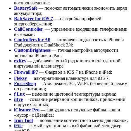
воспроизведение;
BatterySafe
— поможет автоматически экономить заряд
аккумулятора;
BattSaver for iOS 7
—
настройка профилей
энергосбережения;
CallController
— управление входящими телефонными
вызовами;
Controllers for All
— позволяет подключить к iPhone и
iPad джойстик DualShock 3/4;
CustomBrightness
— точная настройка автояркости
экрана на iPhone и iPad;
exKey
—
добавляет пятый ряд кнопок в стандартной
виртуальной клавиатуре;
Firewall iP7
—
Фаервол в iOS 7 на iPhone и iPad;
Fleksy
— альтернативная клавиатура для iOS 7;
ForceSleep
— Авиарежим, 3G, Wi-Fi, беззвучный режим
по расписанию;
f.Lux
— изменение цветовой температуры экрана;
iBye
— создание резервной копии твиков, приложений
и других данных;
iCleaner Pro
— как удалить ненужные файлы, кэш и
«мусор» с iДевайса;
Icon Tool
— добавление контекстного меню для иконок;
iFile
— самый функциональный файловый менеджер
для iOS;