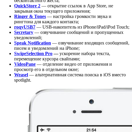
бесконтактного жеста;
QuickStore 2
— открытие ссылок в App Store, не
закрывая окна текущего приложения;
Ringer & Tones
— настройка громкости звука и
рингтона для каждого контакта;
roqyUSB7
— USB-накопитель из iPhone/iPad/iPod Touch;
Secretary
— озвучивание сообщений и пропущенных
уведомлений;
Speak Notification
— озвучивание входящих сообщений,
писем и уведомлений на iPhone;
SwipeSelection Pro
—
ускорение набора текста,
перемещение курсора свайпами;
VideoPane
— отделение видео от приложения и
просмотр его в отдельном окне;
Weasel
— альтернативная система поиска в iOS вместо
spotlight.