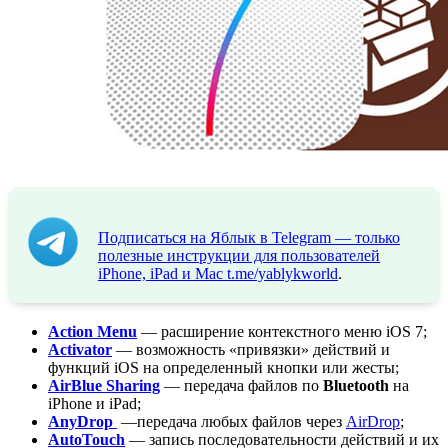
Подписаться на Яблык в Telegram — только
полезные инструкции для пользователей
iPhone, iPad и Mac
t.me/yablykworld
.
Action Menu
— расширение контекстного меню iOS 7;
Activator
— возможность «привязки» действий и
функций iOS на определенный кнопки или жесты;
AirBlue Sharing
— передача файлов по
Bluetooth
на
iPhone и iPad;
AnyDrop
—передача любых файлов через
AirDrop
;
AutoTouch
— запись последовательности действий и их