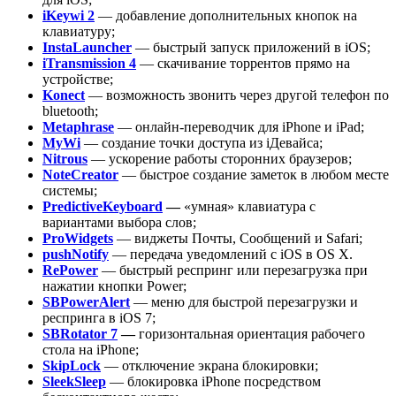
iKeywi 2
— добавление дополнительных кнопок на
клавиатуру;
InstaLauncher
— быстрый запуск приложений в iOS;
iTransmission 4
— скачивание торрентов прямо на
устройстве;
Konect
— возможность звонить через другой телефон по
bluetooth;
Metaphrase
— онлайн-переводчик для iPhone и iPad;
MyWi
— создание точки доступа из iДевайса;
Nitrous
— ускорение работы сторонних браузеров;
NoteCreator
— быстрое создание заметок в любом месте
системы;
PredictiveKeyboard
—
«умная» клавиатура с
вариантами выбора слов;
ProWidgets
— виджеты Почты, Сообщений и Safari;
pushNotify
— передача уведомлений с iOS в OS X.
RePower
— быстрый респринг или перезагрузка при
нажатии кнопки Power;
SBPowerAlert
— меню для быстрой перезагрузки и
респринга в iOS 7;
SBRotator 7
—
горизонтальная ориентация рабочего
стола на iPhone;
SkipLock
— отключение экрана блокировки;
SleekSleep
— блокировка iPhone посредством