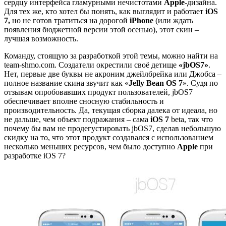
сердцу интерфейса гламурными нечистотами
Apple
-дизайна.
Для тех же, кто хотел бы понять, как выглядит и работает
iOS
7,
но не готов тратиться на дорогой
iPhone
(или ждать
появления бюджетной версии этой осенью), этот скин –
лучшая возможность.
Команду, стоящую за разработкой этой темы, можно найти на
team-shmo.com. Создатели окрестили своё детище
«jbOS7»
.
Нет, первые две буквы не акроним джейлбрейка или Джобса –
полное название скина звучит как «
Jelly Bean OS 7
». Судя по
отзывам опробовавших продукт пользователей, jbOS7
обеспечивает вполне сносную стабильность и
производительность. Да, текущая сборка далека от идеала, но
не дальше, чем объект подражания – сама
iOS 7
beta, так что
почему бы вам не продегустировать jbOS7, сделав небольшую
скидку на то, что этот продукт создавался с использованием
несколько меньших ресурсов, чем было доступно
Apple
при
разработке iOS 7?