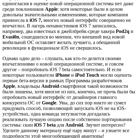
единогласия в оценке новой операционной системы нет даже
среди поклонников
Apple
: хотя некоторые были в целом
довольны значительными изменениями, которые компания
привнесла в
iOS 7,
многих новый интерфейс совершенно не
впечатлил. В лагерь ненавистников iOS 7 записались,
например, два известных в джейлбрейк-среде хакера
Pod2q
и
Evasi0n
, сошедшихся во мнении, что внешний вид новой
мобильной ОС оставляет желать лучшего, а обещанной
революции в функционале iOS не свершилось.
Однако одно дело – слушать, как кто-то делится своими
впечатлениями о новой операционной системе, и совсем
другое – попробовать iOS 7 beta самостоятельно. И если
некоторые пользователи
iPhone
и
iPod Touch
могли оценить
первые бета-версии в рамках Программы разработчиков
Apple
, владельцы
Android
-смартфонов такой возможности
были лишены, хотя многие из них, конечно, не прочь были бы
опробовать новый интерфейс от дизайнеров главного
конкурента ОС от
Google
. Увы, до сих пор никто не сумел
придумать способ, позволяющий запускать iOS не на iOS-
устройствах, одна команда энтузиастов догадалась
реализовать лучшую опцию после собственно портирования
системы: скин
iOS 7 beta
для
Android
. Звучит интересно?
Уделите данному материалу ещё пару минут – и узнаете все
подробности этой многообещающей авантюры!