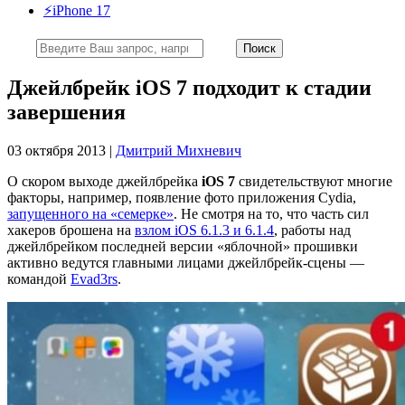
⚡️iPhone 17
Джейлбрейк iOS 7 подходит к стадии
завершения
03 октября 2013 |
Дмитрий Михневич
О скором выходе джейлбрейка
iOS 7
свидетельствуют многие
факторы, например, появление фото приложения Cydia,
запущенного на «семерке»
. Не смотря на то, что часть сил
хакеров брошена на
взлом iOS 6.1.3 и 6.1.4
, работы над
джейлбрейком последней версии «яблочной» прошивки
активно ведутся главными лицами джейлбрейк-сцены —
командой
Evad3rs
.