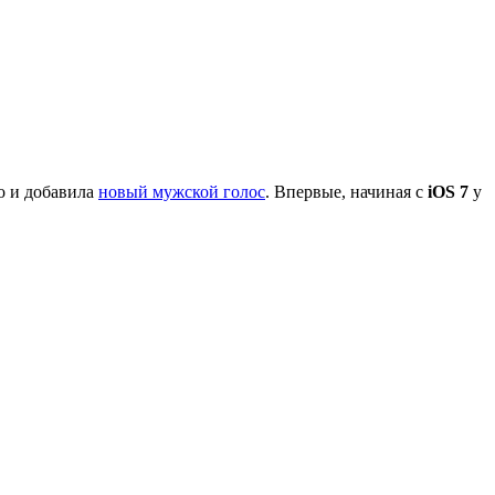
о и добавила
новый мужской голос
. Впервые, начиная с
iOS 7
у