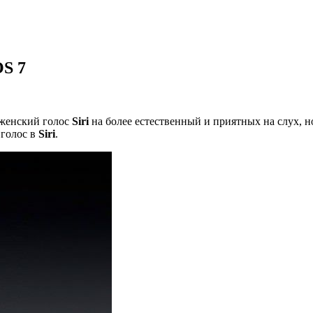
OS 7
 женский голос
Siri
на более естественный и приятных на слух, н
 голос в
Siri
.