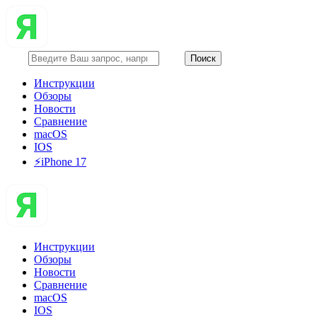
Инструкции
Обзоры
Новости
Сравнение
macOS
IOS
⚡️iPhone 17
Инструкции
Обзоры
Новости
Сравнение
macOS
IOS