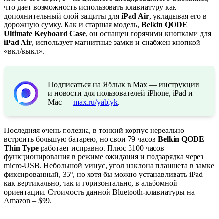
что дает возможность использовать клавиатуру как
дополнительный слой защиты для
iPad Air
, укладывая его в
дорожную сумку. Как и старшая модель,
Belkin QODE
Ultimate Keyboard Case
, он оснащен горячими кнопками для
iPad Air
, использует магнитные замки и снабжен кнопкой
«вкл/выкл».
Подписаться на Яблык в Max — инструкции
и новости для пользователей iPhone, iPad и
Mac —
max.ru/yablyk
.
Последняя очень полезна, в тонкий корпус нереально
встроить большую батарею, но свои 79 часов
Belkin QODE
Thin Type
работает исправно. Плюс 3100 часов
функционирования в режиме ожидания и подзарядка через
micro-USB. Небольшой минус, угол наклона планшета в замке
фиксированный, 35º, но хотя бы можно устанавливать iPad
как вертикально, так и горизонтально, в альбомной
ориентации. Стоимость данной Bluetooth-клавиатуры на
Amazon – $99.