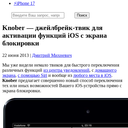
⚡️iPhone 17
Knober — джейлбрейк-твик для
активации функций iOS с экрана
блокировки
22 июня 2013 |
Дмитрий Михневич
Мы уже видели немало твиков для быстрого переключения
различных функций
из центра уведомлений
, с
домашнего
экрана
,
с помощью Siri
и вообще из
любого места в iOS
.
Knober
предлагает совершенно новый способ переключения
тех или иных возможностей Вашего iOS-устройства прямо с
экрана блокировки.