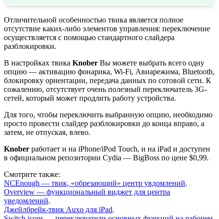
Отличительной особенностью твика является полное
отсутствие каких-либо элементов управления: переключение
осуществляется с помощью стандартного слайдера
разблокировки.
В настройках твика
Knober
Вы можете выбрать всего одну
опцию — активацию фонарика, Wi-Fi, Авиарежима, Bluetooth,
блокировку ориентации, передача данных по сотовой сети. К
сожалению, отсутствует очень полезный переключатель 3G-
сетей, который может продлить работу устройства.
Для того, чтобы переключить выбранную опцию, необходимо
просто провести слайдер разблокировки до конца вправо, а
затем, не отпуская, влево.
Knober
работает и на iPhone/iPod Touch, и на iPad и доступен
в официальном репозитории Cydia — BigBoss по цене $0,99.
Смотрите также:
NCEnough — твик, «обрезающий» центр увдомлений
.
Overview — функциональный виджет для центра
уведомлений
.
Джейлбрейк-твик Auxo для iPad
.
Switch icons — переключатели основных функций на рабочем