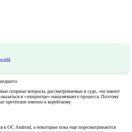
world
.
ошедшего.
евые спорные вопросы, рассматриваемые в суде, «не имеют
т оказаться в «эпицентре» нашумевшего процесса. Поэтому
ные претензии именно к корейскому
я к ОС Android, а некоторые пока еще пересматриваются