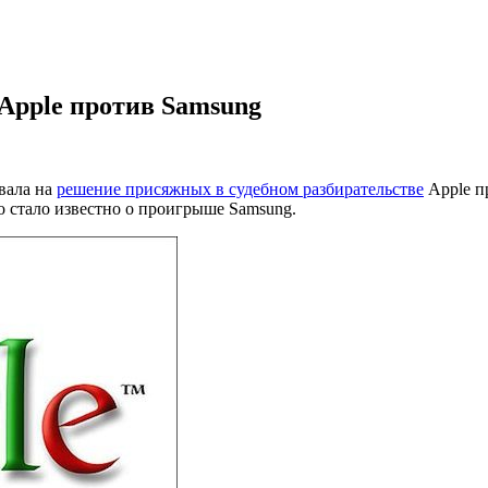
 Apple против Samsung
вала на
решение присяжных в судебном разбирательстве
Apple п
о стало известно о проигрыше Samsung.