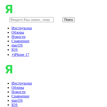
Инструкции
Обзоры
Новости
Сравнение
macOS
IOS
⚡️iPhone 17
Инструкции
Обзоры
Новости
Сравнение
macOS
IOS