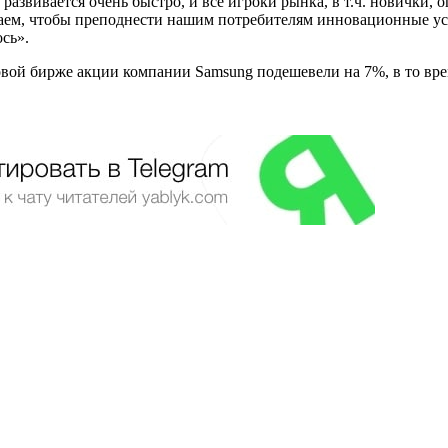
вивается очень быстро, и все игроки рынка, в т.ч. новички, о
таем, чтобы преподнести нашим потребителям инновационные ус
сь».
вой бирже акции компании Samsung подешевели на 7%, в то вре