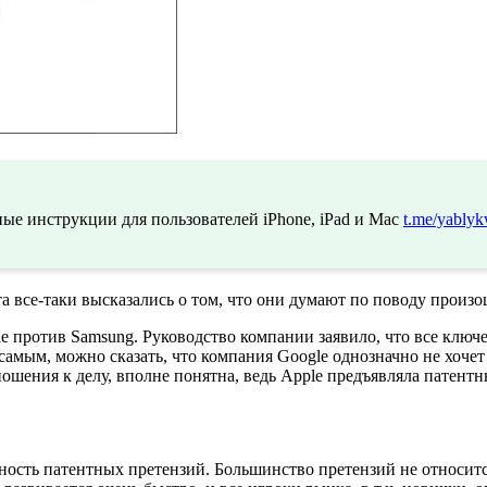
ые инструкции для пользователей iPhone, iPad и Mac
t.me/yablyk
та все-таки высказались о том, что они думают по поводу произ
le против Samsung. Руководство компании заявило, что все ключ
самым, можно сказать, что компания Google однозначно не хоче
ношения к делу, вполне понятна, ведь Apple предъявляла патент
ость патентных претензий. Большинство претензий не относитс