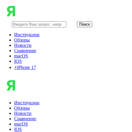
Инструкции
Обзоры
Новости
Сравнение
macOS
IOS
⚡️iPhone 17
Инструкции
Обзоры
Новости
Сравнение
macOS
IOS