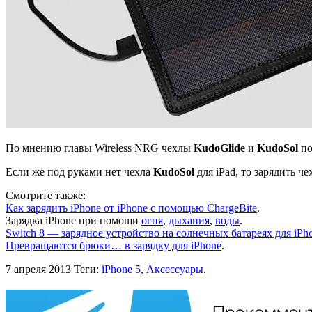
По мнению главы Wireless NRG чехлы
KudoGlide
и
KudoSol
по
Если же под руками нет чехла
KudoSol
для iPad, то зарядить ч
Смотрите также:
Как зарядить iPhone от iPhone с помощью ChargeBite
.
Зарядка iPhone при помощи
огня
,
дыхания
,
воды
.
Switch 8 — зарядное устройство на солнечных батареях для iPh
Превращаются брюки… в зарядку для iPhone
.
7 апреля 2013
Теги:
iPhone 5
,
Аксессуары
.