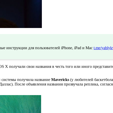
ые инструкции для пользователей iPhone, iPad и Mac
t.me/yablyk
 X получали свои названия в честь того или иного представител
й системы получила название
Mavericks
(у любителей баскетбола
ллас). После объявления названия прозвучала реплика, согласн