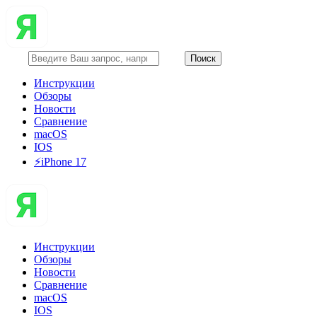
Инструкции
Обзоры
Новости
Сравнение
macOS
IOS
⚡️iPhone 17
Инструкции
Обзоры
Новости
Сравнение
macOS
IOS