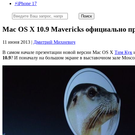
⚡️iPhone 17
Mac OS X 10.9 Mavericks официально п
11 июня 2013 |
Дмитрий Михневич
В самом начале презентации новой версии Mac OS X
Тим Кук
и
10.9
? И поначалу на большом экране в выставочном зале Mosco