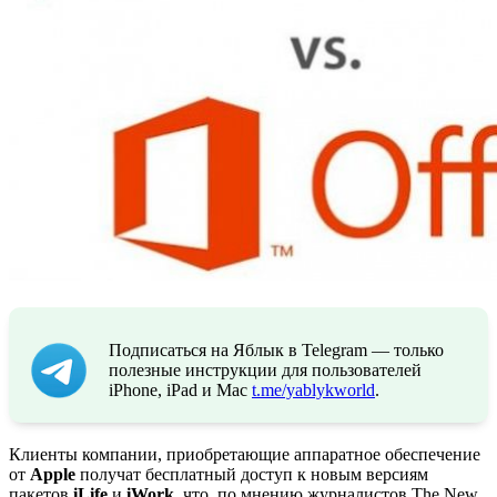
Подписаться на Яблык в Telegram — только
полезные инструкции для пользователей
iPhone, iPad и Mac
t.me/yablykworld
.
Клиенты компании, приобретающие аппаратное обеспечение
от
Apple
получат бесплатный доступ к новым версиям
пакетов
iLife
и
iWork
, что, по мнению журналистов The New