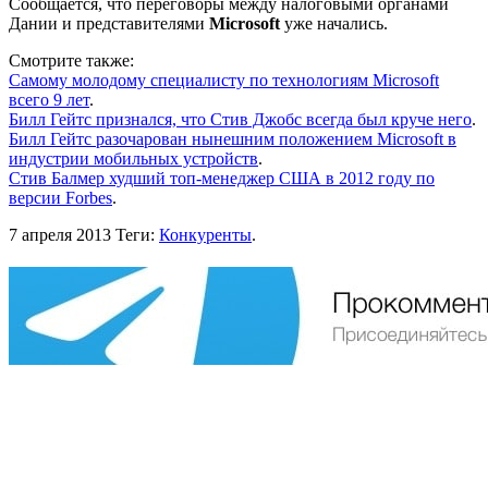
Сообщается, что переговоры между налоговыми органами
Дании и представителями
Microsoft
уже начались.
Смотрите также:
Самому молодому специалисту по технологиям Microsoft
всего 9 лет
.
Билл Гейтс признался, что Стив Джобс всегда был круче него
.
Билл Гейтс разочарован нынешним положением Microsoft в
индустрии мобильных устройств
.
Стив Балмер худший топ-менеджер США в 2012 году по
версии Forbes
.
7 апреля 2013
Теги:
Конкуренты
.