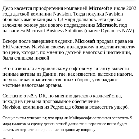
Дело касается приобретения компанией
Microsoft
в июле 2002
года датской компании Navision. Тогда покупка Navision
обошлась американцам в 1,3 млрд долларов. Эта сделка
заложила основу для нового подразделения
Microsoft
, под
названием Microsoft Business Solutions (нынче Dynamics NAV).
Вскоре после завершения сделки,
Microsoft
продала права на
ERP-систему Navision своему ирландскому представительству
по цене, которая, по мнению датской налоговой инспекции,
была слишком низкой.
Это позволило американскому софтовому гиганту
вывести
ценные активы из Дании, где, как известно, высокие налоги,
не уплачивая правительственных сборов, утверждают
местные налоговые органы.
Согласно отчёту DR, по мнению датского казначейства,
исходя из цены на программное обеспечение
Navision, компания из Редмонда обязана возместить ущерб.
Специалисты утвержают, что вряд ли Майкрософт согласится заплатить $ 1
млрд налогов за сделку десятилетней давности и вероятнее всего будет
искать альтернативное решение по данному вопросу.