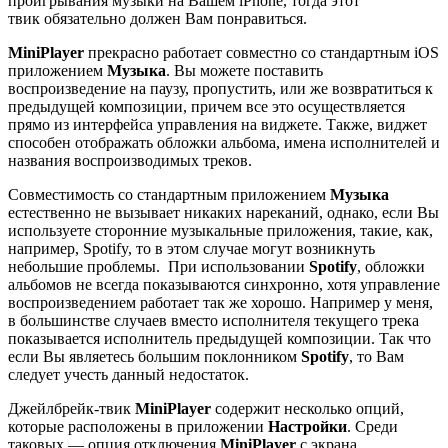
проигрывания музыки на Вашем iPhone, тогда этот
твик обязательно должен Вам понравиться.
MiniPlayer
прекрасно работает совместно со стандартным iOS
приложением
Музыка
. Вы можете поставить
воспроизведение на паузу, пропустить, или же возвратиться к
предыдущей композиции, причем все это осуществляется
прямо из интерфейса управления на виджете. Также, виджет
способен отображать обложки альбома, имена исполнителей и
названия воспроизводимых треков.
Совместимость со стандартным приложением
Музыка
естественно не вызывает никаких нареканий, однако, если Вы
используете сторонние музыкальные приложения, такие, как,
например, Spotify, то в этом случае могут возникнуть
небольшие проблемы. При использовании
Spotify
, обложки
альбомов не всегда показываются синхронно, хотя управление
воспроизведением работает так же хорошо. Например у меня,
в большинстве случаев вместо исполнителя текущего трека
показывается исполнитель предыдущей композиции. Так что
если Вы являетесь большим поклонником
Spotify
, то Вам
следует учесть данный недостаток.
Джейлбрейк-твик
MiniPlayer
содержит несколько опций,
которые расположены в приложении
Настройки
. Среди
таковых — опция отключения
MiniPlayer
с экрана