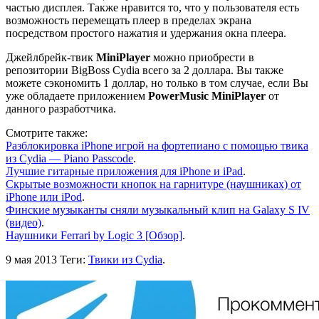
частью дисплея. Также нравится то, что у пользователя есть
возможность перемещать плеер в пределах экрана
посредством простого нажатия и удержания окна плеера.
Джейлбрейк-твик
MiniPlayer
можно приобрести в
репозитории BigBoss Cydia всего за 2 доллара. Вы также
можете сэкономить 1 доллар, но только в том случае, если Вы
уже обладаете приложением
PowerMusic MiniPlayer
от
данного разработчика.
Смотрите также:
Разблокировка iPhone игрой на фортепиано с помощью твика
из Cydia — Piano Passcode
.
Лучшие гитарные приложения для iPhone и iPad
.
Скрытые возможности кнопок на гарнитуре (наушниках) от
iPhone или iPod
.
Финские музыканты сняли музыкальный клип на Galaxy S IV
(видео)
.
Наушники Ferrari by Logic 3 [Обзор]
.
9 мая 2013
Теги:
Твики из Cydia
.