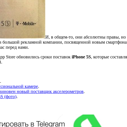
И, в общем-то, они абсолютны правы, но
а в большой рекламной компании, посвященной новым смартфон
ас перед нами.
pp Store обновились сроки поставок
iPhone 5S
, которые составл
й.
.
ессиональной камере
.
s виновен новый поставщик акселерометров
.
S (фото)
.