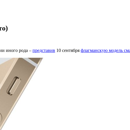
то)
ции иного рода –
представив
10 сентября
флагманскую модель см