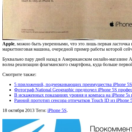
Apple
, можно быть уверенными, что это лишь первая ласточк
маркетинговая машина, очередной пример работы которой сейч
Буквально пару дней назад в Американском онлайн-магазине A
волна реализации флагманского смартфона, куда больше перво
Смотрите также:
5 приложений, подчеркивающих преимущества iPhone 5S
Фотограф National Geographic предпочел iPhone 5S проф
В искаженных показаниях уровня и компаса на iPhone 5
Ранний прототип сенсора отпечатков Touch ID из iPhone 5
18 октября 2013
Теги:
iPhone 5S
.