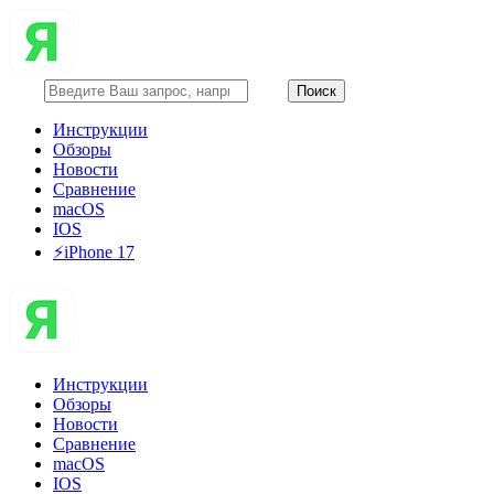
Инструкции
Обзоры
Новости
Сравнение
macOS
IOS
⚡️iPhone 17
Инструкции
Обзоры
Новости
Сравнение
macOS
IOS