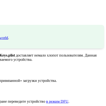
world
.
Keys.plist
доставляет немало хлопот пользователям. Данная
ваемого устройства.
привязанной» загрузки устройства.
кране переведите устройство
в режим DFU
.