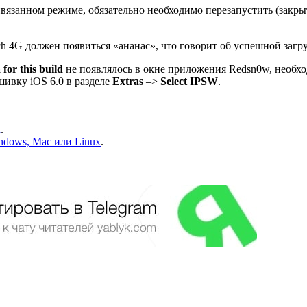
ивязанном режиме, обязательно необходимо перезапустить (закрыт
ouch 4G должен появиться «ананас», что говорит об успешной заг
 for this build
не появлялось в окне приложения Redsn0w, необхо
шивку iOS 6.0 в разделе
Extras
–>
Select IPSW
.
d
.
indows, Mac или Linux
.