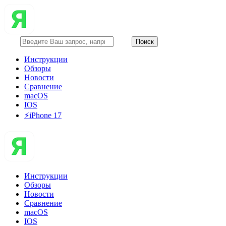
Инструкции
Обзоры
Новости
Сравнение
macOS
IOS
⚡️iPhone 17
Инструкции
Обзоры
Новости
Сравнение
macOS
IOS