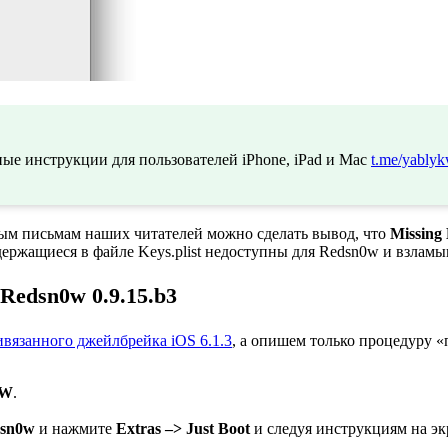
ые инструкции для пользователей iPhone, iPad и Mac
t.me/yablyk
ным письмам наших читателей можно сделать вывод, что
Missing 
ержащиеся в файле Keys.plist недоступны для Redsn0w и взламы
Redsn0w 0.9.15.b3
ивязанного джейлбрейка iOS 6.1.3
, а опишем только процедуру «
SW
.
sn0w
и нажмите
Extras –>
Just Boot
и следуя инструкциям на э