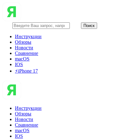
Инструкции
Обзоры
Новости
Сравнение
macOS
IOS
⚡️iPhone 17
Инструкции
Обзоры
Новости
Сравнение
macOS
IOS