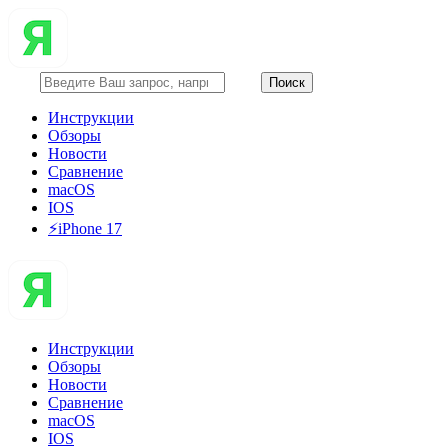
Инструкции
Обзоры
Новости
Сравнение
macOS
IOS
⚡️iPhone 17
Инструкции
Обзоры
Новости
Сравнение
macOS
IOS