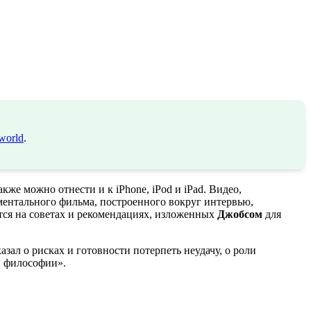
world
.
же можно отнести и к iPhone, iPod и iPad. Видео,
кументального фильма, построенного вокруг интервью,
уется на советах и рекомендациях, изложенных
Джобсом
для
ал о рисках и готовности потерпеть неудачу, о роли
й философии».