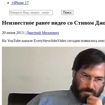
⚡️iPhone 17
Неизвестное ранее видео со Стивом Джо
20 июня 2013 |
Дмитрий Михневич
На YouTube-канале EverySteveJobsVideo сегодня появилось неи