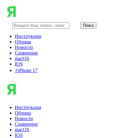
Инструкции
Обзоры
Новости
Сравнение
macOS
IOS
⚡️iPhone 17
Инструкции
Обзоры
Новости
Сравнение
macOS
IOS