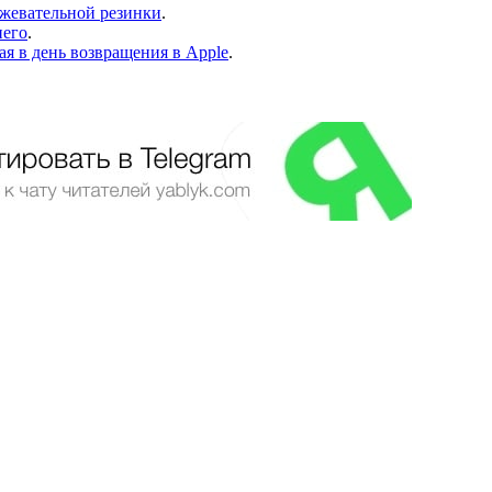
 жевательной резинки
.
него
.
я в день возвращения в Apple
.