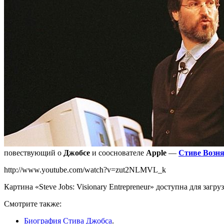
повествующий о
Джобсе
и сооснователе
Apple
—
Стиве Возн
http://www.youtube.com/watch?v=zut2NLMVL_k
Картина «Steve Jobs: Visionary Entrepreneur» доступна для загруз
Смотрите также:
Биография Стива Джобса
.