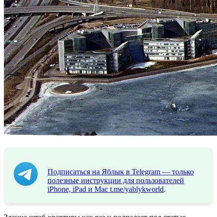
Подписаться на Яблык в Telegram — только
полезные инструкции для пользователей
iPhone, iPad и Mac
t.me/yablykworld
.