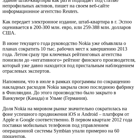
Здание штаб-квартиры как раз и подпадает под статью
непрофильных активов, пишет на своем веб-сайте
информационное агентство Reuters.
Как передает электронное издание, штаб-квартира в г. Эспоо
оценивается в 200-300 млн. евро, или 259-388 млн. долларов
США.
В июне текущего года руководство Nokia уже объявляла о
планах сократить 10 тыс. рабочих мест к завершению 2013
года. Летом сразу три ключевых рейтинговых агентства
понизили до «негативного» рейтинг финского производителя,
который уже давно находится под пристальным наблюдением
отраслевых экспертов.
Напомним, что в июле в рамках программы по сокращению
накладных расходов Nokia закрыла свою последнюю фабрику
в Финляндии. До этого производство было закрыто в
Ванкувере (Канада) и Ульме (Германия).
Доля Nokia на мировом рынке значительно сократилась на
фоне успешного продвижения iOS и Android – платформ от
Apple и Google соответственно. В первом квартале 2012 года
поставки мобильных телефонов под управлением
операционной системы Symbian упали примерно на 60
процентов.