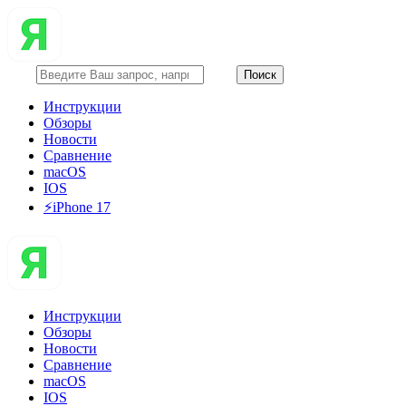
Инструкции
Обзоры
Новости
Сравнение
macOS
IOS
⚡️iPhone 17
Инструкции
Обзоры
Новости
Сравнение
macOS
IOS