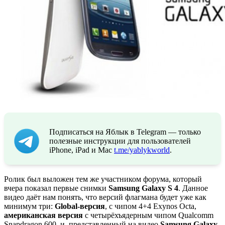
Подписаться на Яблык в Telegram — только
полезные инструкции для пользователей
iPhone, iPad и Mac
t.me/yablykworld
.
Ролик был выложен тем же участником форума, который
вчера показал первые снимки
Samsung Galaxy S 4
. Данное
видео даёт нам понять, что версий флагмана будет уже как
минимум три:
Global-версия
, с чипом 4+4 Exynos Octa,
американская версия
с четырёхъядерным чипом Qualcomm
Snapdragon 600, и, представленный на видео
Samsung Galaxy