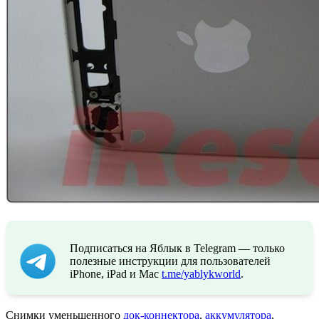
Подписаться на Яблык в Telegram — только
полезные инструкции для пользователей
iPhone, iPad и Mac
t.me/yablykworld
.
Снимки уменьшенного
док-коннектора
,
аккумулятора
,