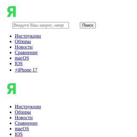
Инструкции
Обзоры
Новости
Сравнение
macOS
IOS
⚡️iPhone 17
Инструкции
Обзоры
Новости
Сравнение
macOS
IOS