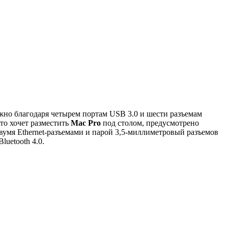
но благодаря четырем портам USB 3.0 и шести разъемам
то хочет разместить
Mac Pro
под столом, предусмотрено
умя Ethernet-разъемами и парой 3,5-миллиметровый разъемов
uetooth 4.0.