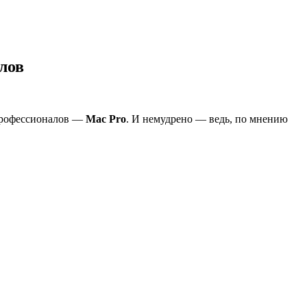
лов
профессионалов —
Mac Pro
. И немудрено — ведь, по мнению