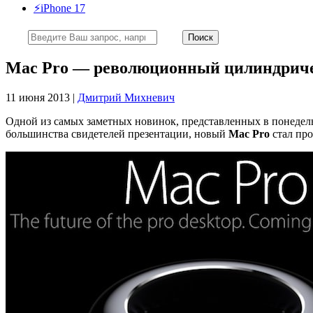
⚡️iPhone 17
Mac Pro — революционный цилиндриче
11 июня 2013 |
Дмитрий Михневич
Одной из самых заметных новинок, представленных в понеде
большинства свидетелей презентации, новый
Mac Pro
стал пр