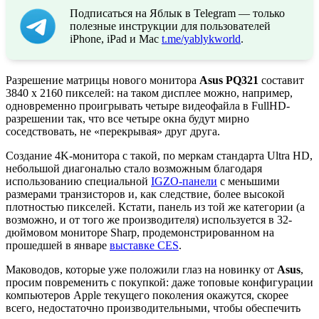
Подписаться на Яблык в Telegram — только
полезные инструкции для пользователей
iPhone, iPad и Mac
t.me/yablykworld
.
Разрешение матрицы нового монитора
Asus PQ321
составит
3840 х 2160 пикселей: на таком дисплее можно, например,
одновременно проигрывать четыре видеофайла в FullHD-
разрешении так, что все четыре окна будут мирно
соседствовать, не «перекрывая» друг друга.
Создание 4K-монитора с такой, по меркам стандарта Ultra HD,
небольшой диагональю стало возможным благодаря
использованию специальной
IGZO-панели
с меньшими
размерами транзисторов и, как следствие, более высокой
плотностью пикселей. Кстати, панель из той же категории (а
возможно, и от того же производителя) используется в 32-
дюймовом мониторе Sharp, продемонстрированном на
прошедшей в январе
выставке CES
.
Маководов, которые уже положили глаз на новинку от
Asus
,
просим повременить с покупкой: даже топовые конфигурации
компьютеров Apple текущего поколения окажутся, скорее
всего, недостаточно производительными, чтобы обеспечить