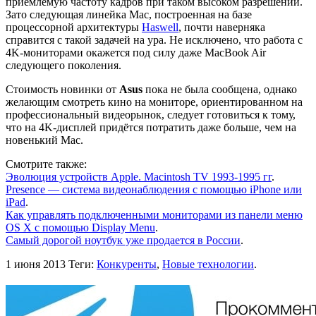
приемлемую частоту кадров при таком высоком разрешении.
Зато следующая линейка Mac, построенная на базе
процессорной архитектуры
Haswell
, почти наверняка
справится с такой задачей на ура. Не исключено, что работа с
4K-мониторами окажется под силу даже MacBook Air
следующего поколения.
Стоимость новинки от
Asus
пока не была сообщена, однако
желающим смотреть кино на мониторе, ориентированном на
профессиональный видеорынок, следует готовиться к тому,
что на 4K-дисплей придётся потратить даже больше, чем на
новенький Mac.
Смотрите также:
Эволюция устройств Apple. Macintosh TV 1993-1995 гг
.
Presence — система видеонаблюдения с помощью iPhone или
iPad
.
Как управлять подключенными мониторами из панели меню
OS X с помощью Display Menu
.
Самый дорогой ноутбук уже продается в России
.
1 июня 2013
Теги:
Конкуренты
,
Новые технологии
.