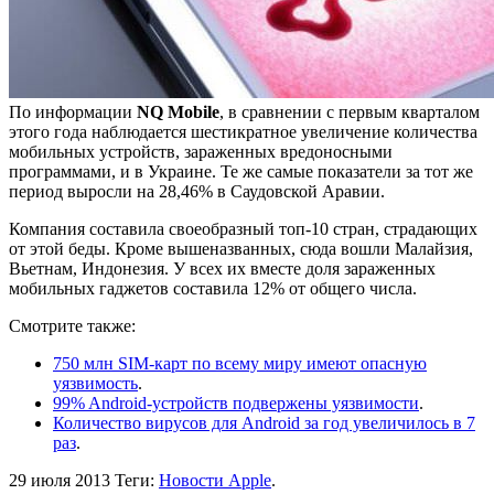
По информации
NQ Mobile
, в сравнении с первым кварталом
этого года наблюдается шестикратное увеличение количества
мобильных устройств, зараженных вредоносными
программами, и в Украине. Те же самые показатели за тот же
период выросли на 28,46% в Саудовской Аравии.
Компания составила своеобразный топ-10 стран, страдающих
от этой беды. Кроме вышеназванных, сюда вошли Малайзия,
Вьетнам, Индонезия. У всех их вместе доля зараженных
мобильных гаджетов составила 12% от общего числа.
Смотрите также:
750 млн SIM-карт по всему миру имеют опасную
уязвимость
.
99% Android-устройств подвержены уязвимости
.
Количество вирусов для Android за год увеличилось в 7
раз
.
29 июля 2013
Теги:
Новости Apple
.