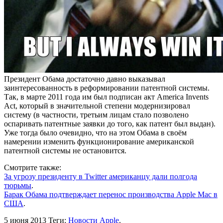
Президент Обама достаточно давно выказывал
заинтересованность в реформировании патентной системы.
Так, в марте 2011 года им был подписан акт America Invents
Act, который в значительной степени модернизировал
систему (в частности, третьим лицам стало позволено
оспаривать патентные заявки до того, как патент был выдан).
Уже тогда было очевидно, что на этом Обама в своём
намерении изменить функционирование американской
патентной системы не остановится.
Смотрите также:
За угрозу президенту в Twitter американцу дали полгода
тюрьмы
.
Барак Обама подтверждает перенос производства Apple Mac в
США
.
5 июня 2013
Теги:
Новости Apple
.