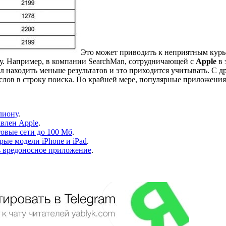
Это может приводить к неприятным курьез
ку. Например, в компании SearchMan, сотрудничающей с
Apple
в 
л находить меньше результатов и это приходится учитывать. С д
лов в строку поиска. По крайней мере, популярные приложения, 
лиону
.
авлен Apple
.
товые сети до 100 Мб
.
рые модели iPhone и iPad
.
ь вредоносное приложение
.