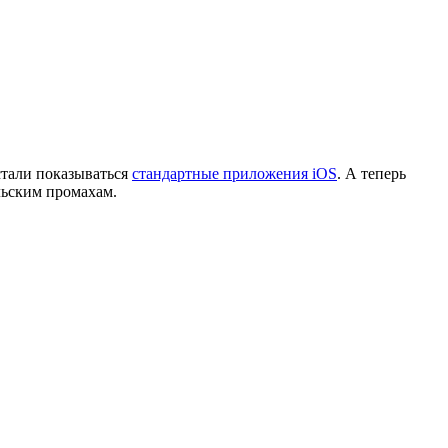
 стали показываться
стандартные приложения iOS
. А теперь
льским промахам.