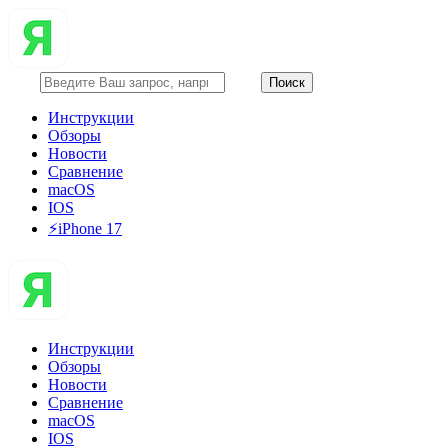
Инструкции
Обзоры
Новости
Сравнение
macOS
IOS
⚡️iPhone 17
Инструкции
Обзоры
Новости
Сравнение
macOS
IOS