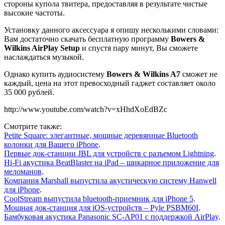
стороны купола твитера, предоставляя в результате чистые
высокие частоты.
Установку данного аксессуара я опишу несколькими словами:
Вам достаточно скачать бесплатную программу
Bowers &
Wilkins AirPlay Setup
и спустя пару минут, Вы сможете
наслаждаться музыкой.
Однако купить аудиосистему
Bowers & Wilkins A7
сможет не
каждый, цена на этот превосходный гаджет составляет около
35 000 рублей.
http://www.youtube.com/watch?v=xHhdXoEdBZc
Смотрите также:
Petite Square: элегантные, мощные деревянные Bluetooth
колонки для Вашего iPhone
.
Первые док-станции JBL для устройств с разъемом Lightning
.
Hi-Fi акустика BeatBlaster на iPad – шикарное приложение для
меломанов
.
Компания Marshall выпустила акустическую систему Hanwell
для iPhone
.
CoolStream выпустила bluetooth-приемник для iPhone 5
.
Мощная док-станция для iOS-устройств – Pyle PSBM60I
.
Бамбуковая акустика Panasonic SC-AP01 с поддержкой AirPlay
.