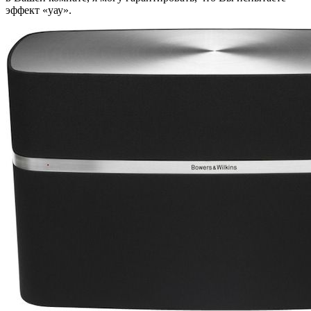
эффект «уау».