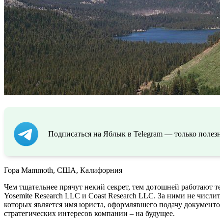
Подписаться на Яблык в Telegram — только полезн
Гора Mammoth, США, Калифорния
Чем тщательнее прячут некий секрет, тем дотошней работают т
Yosemite Research LLC и Coast Research LLC. За ними не числи
которых является имя юриста, оформлявшего подачу документов
стратегических интересов компании – на будущее.