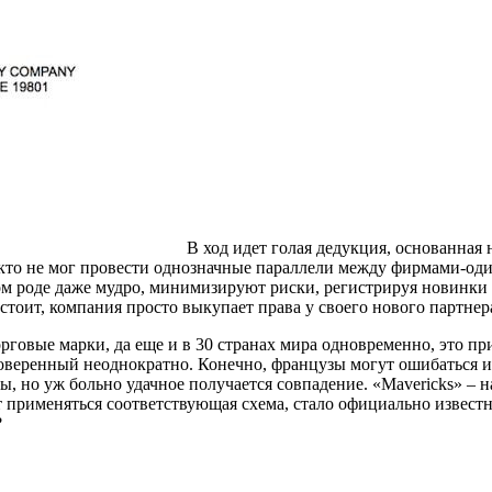
В ход идет голая дедукция, основанная 
то не мог провести однозначные параллели между фирмами-один
ом роде даже мудро, минимизируют риски, регистрируя новинки
стоит, компания просто выкупает права у своего нового партнера
орговые марки, да еще и в 30 странах мира одновременно, это 
роверенный неоднократно. Конечно, французы могут ошибаться
 но уж больно удачное получается совпадение. «Mavericks» – н
т применяться соответствующая схема, стало официально извес
?