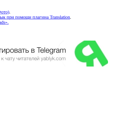
Фото)
.
зык при помощи плагина Translation
.
ads».