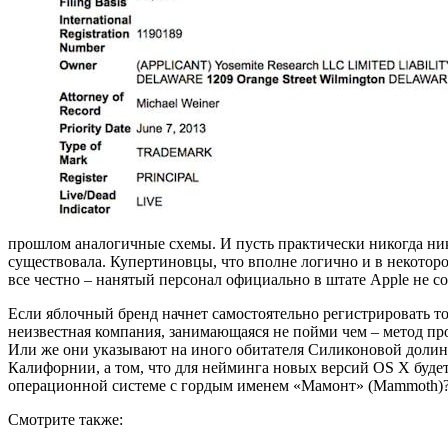
прошлом аналогичные схемы. И пусть практически никогда ник
существовала. Купертиновцы, что вполне логично и в некотор
все честно – нанятый персонал официально в штате Apple не со
Если яблочный бренд начнет самостоятельно регистрировать т
неизвестная компания, занимающаяся не пойми чем – метод п
Или же они указывают на иного обитателя Силиконовой долины,
Калифорнии, а том, что для нейминга новых версий OS X буде
операционной системе с гордым именем «Мамонт» (Mammoth)
Смотрите также: