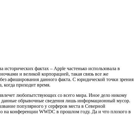
на исторических фактах – Apple частенько использовала в
очками и великой корпорацией, такая связь все же
 без афиширования данного факта. С юридической точки зрения
, когда приходит время.
привлечет любопытствующих со всего мира. Иное дело никому
 и данные обрывочные сведения лишь информационный мусор.
азвание популярного у серферов места в Северной
тно на конференции WWDC в прошлом году. Да и что плохого в