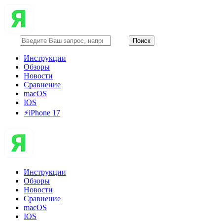
Инструкции
Обзоры
Новости
Сравнение
macOS
IOS
⚡️iPhone 17
Инструкции
Обзоры
Новости
Сравнение
macOS
IOS