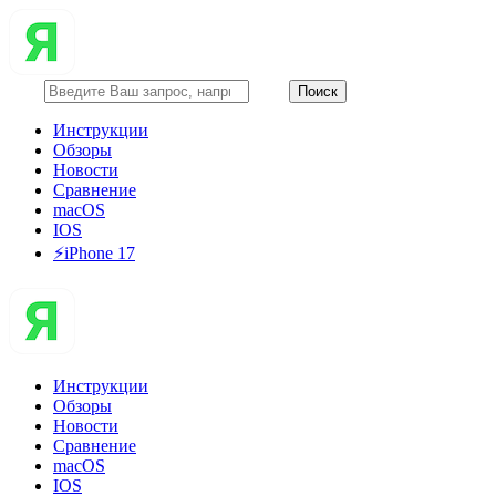
Инструкции
Обзоры
Новости
Сравнение
macOS
IOS
⚡️iPhone 17
Инструкции
Обзоры
Новости
Сравнение
macOS
IOS