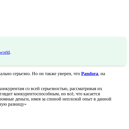
world
.
ально серьезно. Но он также уверен, что
Pandora
, на
конкурентам со всей серьезностью, рассматривая их
лядит конкурентоспособным, но всё, что касается
омные деньги, имея за спиной неплохой опыт в данной
нную разницу»