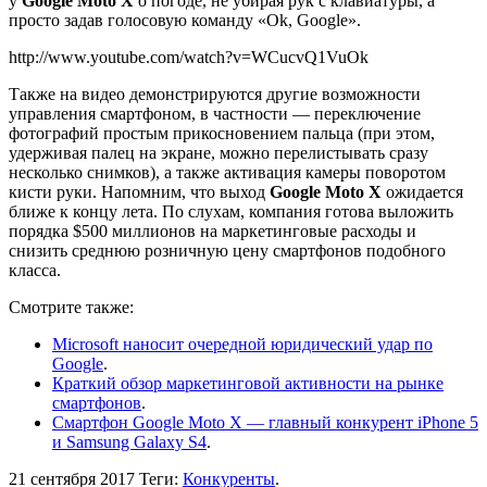
у
Google Moto X
о погоде, не убирая рук с клавиатуры, а
просто задав голосовую команду «Ok, Google».
http://www.youtube.com/watch?v=WCucvQ1VuOk
Также на видео демонстрируются другие возможности
управления смартфоном, в частности — переключение
фотографий простым прикосновением пальца (при этом,
удерживая палец на экране, можно перелистывать сразу
несколько снимков), а также активация камеры поворотом
кисти руки. Напомним, что выход
Google Moto X
ожидается
ближе к концу лета. По слухам, компания готова выложить
порядка $500 миллионов на маркетинговые расходы и
снизить среднюю розничную цену смартфонов подобного
класса.
Смотрите также:
Microsoft наносит очередной юридический удар по
Google
.
Краткий обзор маркетинговой активности на рынке
смартфонов
.
Смартфон Google Moto X — главный конкурент iPhone 5
и Samsung Galaxy S4
.
21 сентября 2017
Теги:
Конкуренты
.