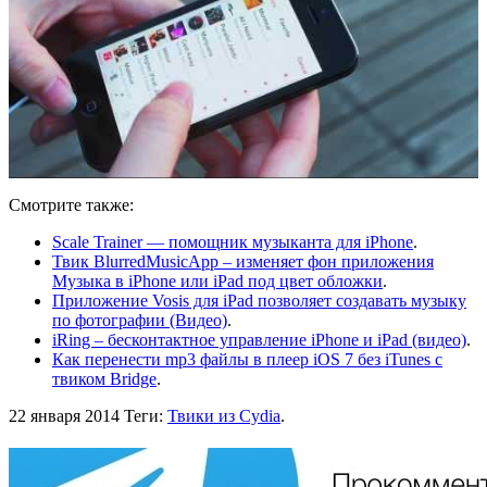
Смотрите также:
Scale Trainer — помощник музыканта для iPhone
.
Твик BlurredMusicApp – изменяет фон приложения
Музыка в iPhone или iPad под цвет обложки
.
Приложение Vosis для iPad позволяет создавать музыку
по фотографии (Видео)
.
iRing – бесконтактное управление iPhone и iPad (видео)
.
Как перенести mp3 файлы в плеер iOS 7 без iTunes с
твиком Bridge
.
22 января 2014
Теги:
Твики из Cydia
.