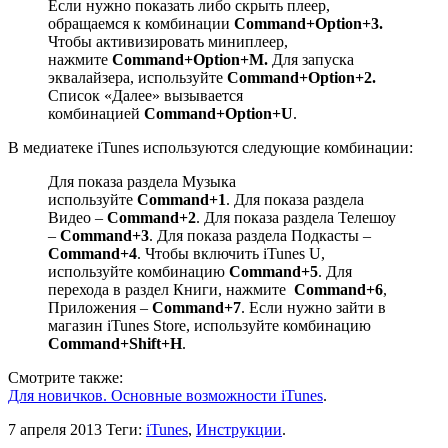
Если нужно показать либо скрыть плеер,
обращаемся к комбинации
Command+Option+3.
Чтобы активизировать миниплеер,
нажмите
Command+Option+M.
Для запуска
эквалайзера, используйте
Command+Option+2.
Список «Далее» вызывается
комбинацией
Command+Option+U
.
В медиатеке iTunes используются следующие комбинации:
Для показа раздела Музыка
используйте
Command+1
. Для показа раздела
Видео –
Command+2
. Для показа раздела Телешоу
–
Command+3
. Для показа раздела Подкасты –
Command+4
. Чтобы включить iTunes U,
используйте комбинацию
Command+5
. Для
перехода в раздел Книги, нажмите
Command+6
,
Приложения –
Command+7
. Если нужно зайти в
магазин iTunes Store, используйте комбинацию
Command
+
Shift
+
H
.
Смотрите также:
Для новичков. Основные возможности iTunes
.
7 апреля 2013
Теги:
iTunes
,
Инструкции
.