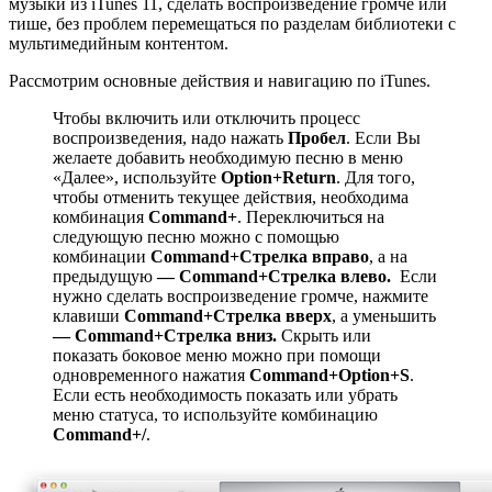
музыки из iTunes 11, сделать воспроизведение громче или
тише, без проблем перемещаться по разделам библиотеки с
мультимедийным контентом.
Рассмотрим основные действия и навигацию по iTunes.
Чтобы включить или отключить процесс
воспроизведения, надо нажать
Пробел
. Если Вы
желаете добавить необходимую песню в меню
«Далее», используйте
Option+Return
. Для того,
чтобы отменить текущее действия, необходима
комбинация
Command+
. Переключиться на
следующую песню можно с помощью
комбинации
Command+Стрелка вправо
, а на
предыдущую
— Command+Стрелка влево.
Если
нужно сделать воспроизведение громче, нажмите
клавиши
Command+Стрелка вверх
, а уменьшить
—
Command+Стрелка вниз.
Скрыть или
показать боковое меню можно при помощи
одновременного нажатия
Command+Option+S
.
Если есть необходимость показать или убрать
меню статуса, то используйте комбинацию
Command+/
.