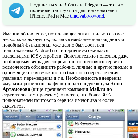
Подписаться на Яблык в Telegram — только
полезные инструкции для пользователей
iPhone, iPad и Mac
t.me/yablykworld
.
Именно обновление, позволяющее читать письма сразу с
нескольких аккаунтов, являлось наиболее долгожданным —
подобный функционал уже давно был доступен
пользователям Android и с нетерпением ожидался
владельцами iOS-устройств. Действительно полезная, даже
необходимая вещь для современно го почтового сервиса —
возможность объединить рабочие, личные и другие письма в
одном ящике с возможностью быстрого переключения,
удаления, перемещения и т.д. Необходимость внедрения
«мульти-профильного» функционала подчеркнула
Анна
Артамонова
(вице-президент компании
Mail.ru
по
стратегическим проектам), отметив, что более 30%
пользователей почтового сервиса имеют два и более
аккаунтов.