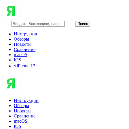
Инструкции
Обзоры
Новости
Сравнение
macOS
IOS
⚡️iPhone 17
Инструкции
Обзоры
Новости
Сравнение
macOS
IOS