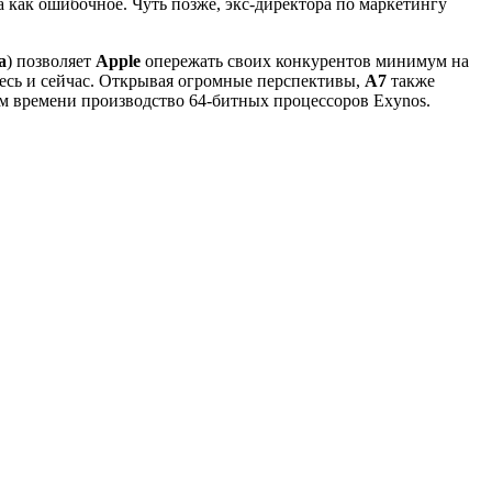
как ошибочное. Чуть позже, экс-директора по маркетингу
a
) позволяет
Apple
опережать своих конкурентов минимум на
десь и сейчас. Открывая огромные перспективы,
A7
также
ом времени производство 64-битных процессоров Exynos.