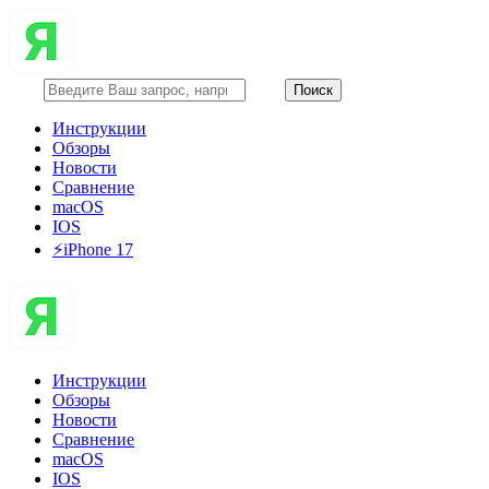
Инструкции
Обзоры
Новости
Сравнение
macOS
IOS
⚡️iPhone 17
Инструкции
Обзоры
Новости
Сравнение
macOS
IOS