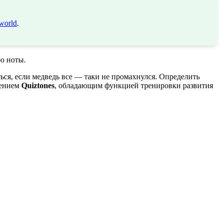
world
.
бо ноты.
ться, если медведь все — таки не промахнулся. Определить
жением
Quiztones
, обладающим функцией тренировки развития