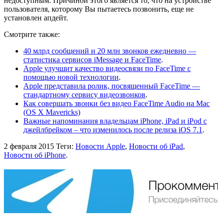
недоступным. Причиной этого является то, что на устройстве
пользователя, которому Вы пытаетесь позвонить, еще не
установлен апдейт.
Смотрите также:
40 млрд сообщений и 20 млн звонков ежедневно —
статистика сервисов iMessage и FaceTime
.
Apple улучшит качество видеосвязи по FaceTime с
помощью новой технологии
.
Apple представила ролик, посвященный FaceTime —
стандартному сервису видеозвонков
.
Как совершать звонки без видео FaceTime Audio на Mac
(OS X Mavericks)
Важные напоминания владельцам iPhone, iPad и iPod с
джейлбрейком – что изменилось после релиза iOS 7.1
.
2 февраля 2015
Теги:
Новости Apple
,
Новости об iPad
,
Новости об iPhone
.