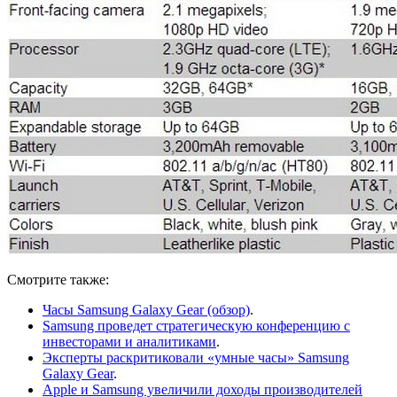
Смотрите также:
Часы Samsung Galaxy Gear (обзор)
.
Samsung проведет стратегическую конференцию с
инвесторами и аналитиками
.
Эксперты раскритиковали «умные часы» Samsung
Galaxy Gear
.
Apple и Samsung увеличили доходы производителей