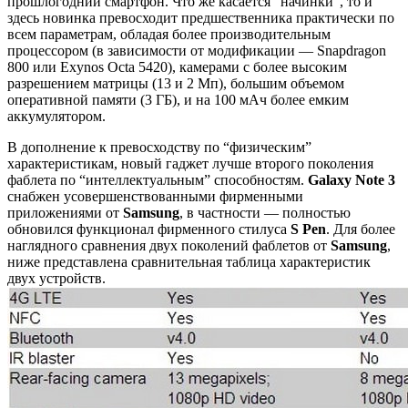
прошлогодний смартфон. Что же касается “начинки”, то и
здесь новинка превосходит предшественника практически по
всем параметрам, обладая более производительным
процессором (в зависимости от модификации — Snapdragon
800 или Exynos Octa 5420), камерами с более высоким
разрешением матрицы (13 и 2 Мп), большим объемом
оперативной памяти (3 ГБ), и на 100 мАч более емким
аккумулятором.
В дополнение к превосходству по “физическим”
характеристикам, новый гаджет лучше второго поколения
фаблета по “интеллектуальным” способностям.
Galaxy Note 3
снабжен усовершенствованными фирменными
приложениями от
Samsung
, в частности — полностью
обновился функционал фирменного стилуса
S Pen
. Для более
наглядного сравнения двух поколений фаблетов от
Samsung
,
ниже представлена сравнительная таблица характеристик
двух устройств.