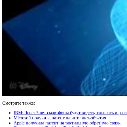
Смотрите также:
IBM: Через 5 лет смартфоны будут видеть, слышать и разл
Microsoft получила патент на интернет-объятия
.
Apple получила патент на тактильную обратную связь
.