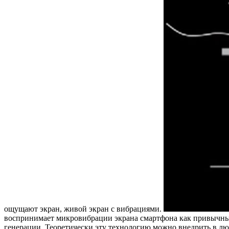
ощущают экран, живой экран с вибрациями.
воспринимает микровибрации экрана смартфона как привычные
генерации. Теоретически эту технологию можно внедрить в лю