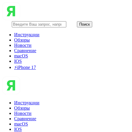
Инструкции
Обзоры
Новости
Сравнение
macOS
IOS
⚡️iPhone 17
Инструкции
Обзоры
Новости
Сравнение
macOS
IOS