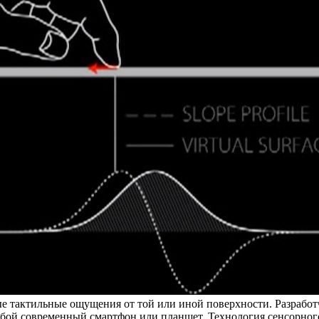
 тактильные ощущения от той или иной поверхности. Разработч
бой современный смартфон или планшет. Технология сенсорного