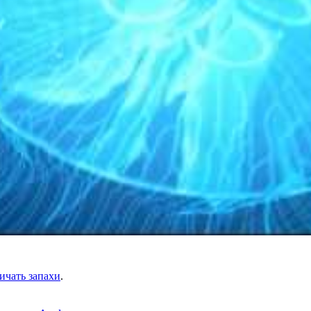
ичать запахи
.